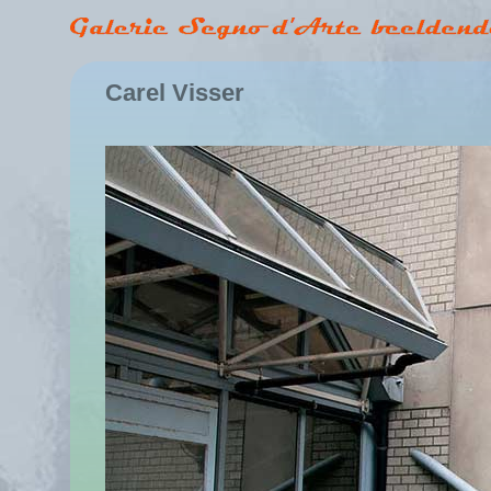
C
arel Visser