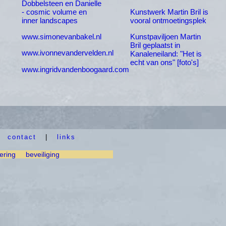
Dobbelsteen en Danielle
- cosmic volume en
Kunstwerk Martin Bril is
inner landscapes
vooral ontmoetingsplek
www.simonevanbakel.nl
Kunstpaviljoen Martin
Bril geplaatst in
www.ivonnevandervelden.nl
Kanaleneiland: "Het is
echt van ons" [foto's]
www.ingridvandenboogaard.com
|
contact
|
links
ering
beveiliging