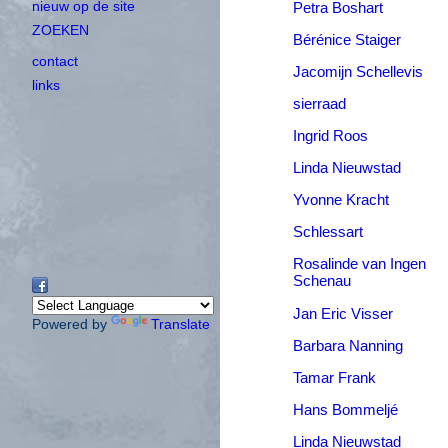
nieuw op de site
Petra Boshart
ZOEKEN
Bérénice Staiger
contact
Jacomijn Schellevis
links
sierraad
Ingrid Roos
Linda Nieuwstad
Yvonne Kracht
S
chlessart
Rosalinde van Ingen
Schenau
Jan Eric Visser
Powered by
Translate
Barbara Nanning
Tamar Frank
Hans Bommeljé
Linda Nieuwstad