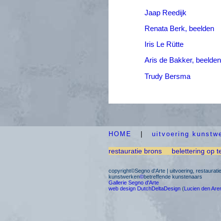
Jaap Reedijk
Renata Berk, beelden
Iris Le Rütte
Aris de Bakker, beelden
Trudy Bersma
HOME
|
uitvoering kunstw
restauratie brons
belettering op t
copyright©Segno d'Arte | uitvoering, restaurat
kunstwerken
©
betreffende kunstenaars
Gallerie Segno d'Arte
web design DutchDeltaDesign
(
Lucien den Are