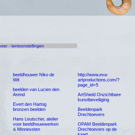
rvoer - tentoonstellingen
beeldhouwer Niko de
http://www.eva-
Wit
artproductions.com/?
page_id=5
beelden van Lucien den
Arend
ArtShield Onzichtbare
kunstbeveiliging
Evert den Hartog
bronzen beelden
Beeldenpark
Drechtoevers
Hans Leutscher, atelier
voor beeldhouwwerken
OPAM Beeldenpark
&
Minnessten
Drechtoevers op de
kaart