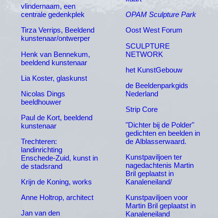
vlindernaam, een
centrale gedenkplek
OPAM Sculpture Park
Tirza Verrips, Beeldend
Oost West Forum
kunstenaar/ontwerper
SCULPTURE
Henk van Bennekum,
NETWORK
beeldend kunstenaar
het KunstGebouw
Lia Koster, glaskunst
de Beeldenparkgids
Nicolas Dings
Nederland
beeldhouwer
Strip Core
Paul de Kort, beeldend
"Dichter bij de Polder"
kunstenaar
gedichten en beelden in
Trechteren:
de Alblasserwaard.
landinrichting
Kunstpaviljoen ter
Enschede-Zuid, kunst in
nagedachtenis Martin
de stadsrand
Bril geplaatst in
Krijn de Koning, works
Kanaleneiland/
Anne Holtrop, architect
Kunstpaviljoen voor
Martin Bril geplaatst in
Jan van den
Kanaleneiland