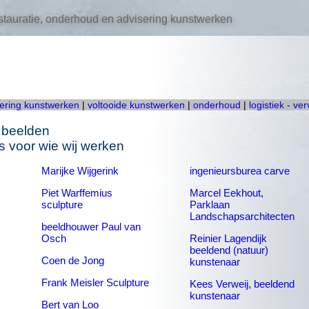
tauratie, onderhoud en advisering kunstwerken
oering kunstwerken
|
voltooide kunstwerken
|
onderhoud
|
logistiek - ve
 beelden
 voor wie wij werken
Marijke Wijgerink
ingenieursburea carve
Piet Warffemius
Marcel Eekhout,
sculpture
Parklaan
Landschapsarchitecten
beeldhouwer Paul van
Osch
Reinier Lagendijk
beeldend (natuur)
Coen de Jong
kunstenaar
Frank Meisler Sculpture
Kees Verweij, beeldend
kunstenaar
Bert van Loo