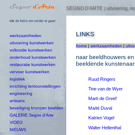
SEGNO D'ARTE | uitvoering, res
klik de foto's om verder te gaan
LINKS
werkzaamheden
uitvoering kunstwerken
home
|
werkzaamheden
|
uitv
voltooide kunstwerken
naar beeldhouwers en
onderhoud kunstwerken
beeldende kunstenaars
restauratie kunstwerken
vervoer kunstwerken
Ruud Ringers
logistiek
inrichting tentoonstellingen
Tine van de Wyer
engineering
Marti de Greef
artisans
Maïté Duval
beveiliging bronzen beelden
GALERIE Segno d'Arte
Katrien Vogel
VIDEO
Walter Hellenthal
NIEUWS