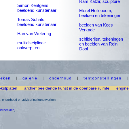
Ram Katzir, sculpture
Simon Kentgens,
beeldend kunstenaar
Merel Holleboom,
beelden en tekeningen
Tomas Schats,
beeldend kunstenaar
beelden van Kees
Verkade
Han van Wetering
schilderijen, tekeningen
multidisciplinair
en beelden van Rein
ontwerp- en
Dool
erken
|
galerie
|
onderhoud
|
tentoonstellingen
ekstplaten
archief beeldende kunst in de openbare ruimte
engine
ie, onderhoud en advisering kunstwerken
nd beelden
)