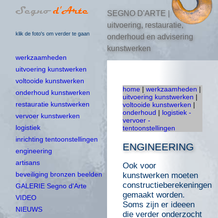
SEGNO D'ARTE |
uitvoering, restauratie,
klik de foto's om verder te gaan
onderhoud en advisering
kunstwerken
werkzaamheden
uitvoering kunstwerken
voltooide kunstwerken
home
|
werkzaamheden
|
onderhoud kunstwerken
uitvoering kunstwerken
|
restauratie kunstwerken
voltooide kunstwerken
|
onderhoud
|
logistiek -
vervoer kunstwerken
vervoer -
logistiek
tentoonstellingen
inrichting tentoonstellingen
ENGINEERING
engineering
artisans
Ook voor
beveiliging bronzen beelden
kunstwerken moeten
constructieberekeningen
GALERIE Segno d'Arte
gemaakt worden.
VIDEO
Soms zijn er ideeen
NIEUWS
die verder onderzocht