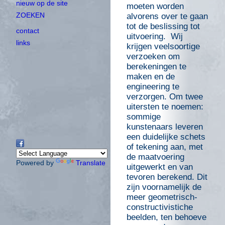
nieuw op de site
moeten worden
ZOEKEN
alvorens over te gaan
tot de beslissing tot
contact
uitvoering. Wij
links
krijgen veelsoortige
verzoeken om
berekeningen te
maken en de
engineering te
verzorgen. Om twee
uitersten te noemen:
sommige
kunstenaars leveren
een duidelijke schets
of tekening aan, met
de maatvoering
Powered by
Translate
uitgewerkt en van
tevoren berekend. Dit
zijn voornamelijk de
meer geometrisch-
constructivistiche
beelden, ten behoeve