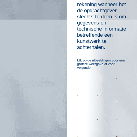
rekening wanneer het
de opdrachtgever
slechts te doen is om
gegevens en
technische informatie
betreffende een
kunstwerk te
achterhalen.
klik op de afbeeldingen voor een
grotere weergave of voor
volgende