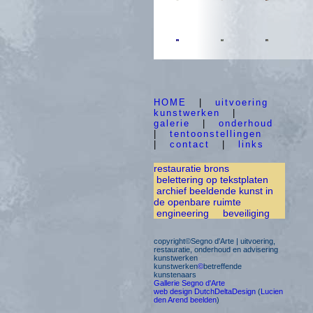
HOME
|
uitvoering
kunstwerken
|
galerie
|
onderhoud
|
tentoonstellingen
|
contact
|
links
restauratie brons
belettering op tekstplaten
archief beeldende kunst in
de openbare ruimte
engineering
beveiliging
copyright©Segno d'Arte | uitvoering,
restauratie, onderhoud en advisering
kunstwerken
kunstwerken
©
betreffende
kunstenaars
Gallerie Segno d'Arte
web design DutchDeltaDesign
(
Lucien
den Arend beelden
)