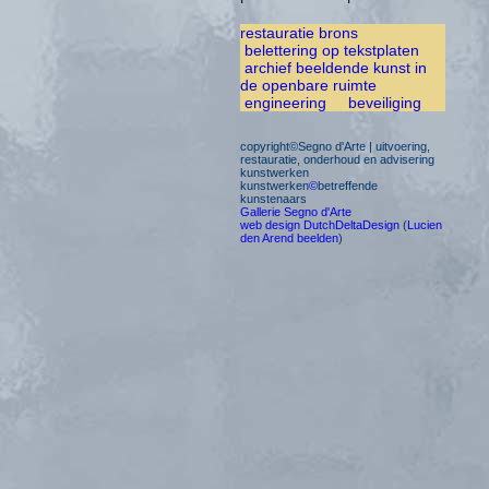
restauratie brons
belettering op tekstplaten
archief beeldende kunst in
de openbare ruimte
engineering
beveiliging
copyright©Segno d'Arte | uitvoering,
restauratie, onderhoud en advisering
kunstwerken
kunstwerken
©
betreffende
kunstenaars
Gallerie Segno d'Arte
web design DutchDeltaDesign
(
Lucien
den Arend beelden
)