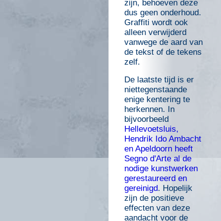
zijn, behoeven deze
dus geen onderhoud.
Graffiti wordt ook
alleen verwijderd
vanwege de aard van
de tekst of de tekens
zelf.
De laatste tijd is er
niettegenstaande
enige kentering te
herkennen. In
bijvoorbeeld
Hellevoetsluis,
Hendrik Ido Ambacht
en Apeldoorn heeft
Segno d'Arte al de
nodige kunstwerken
gerestaureerd en
gereinigd
. Hopelijk
zijn de positieve
effecten van deze
aandacht voor de