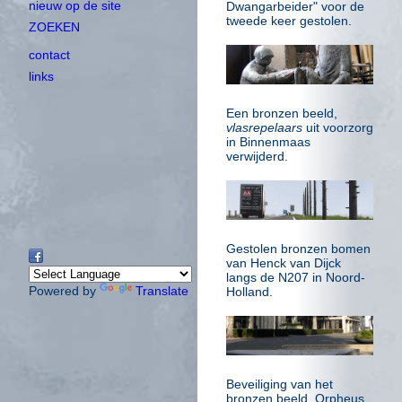
nieuw op de site
Dwangarbeider" voor de
tweede keer gestolen.
ZOEKEN
contact
links
Een bronzen beeld,
vlasrepelaars
uit voorzorg
in Binnenmaas
verwijderd.
Gestolen bronzen bomen
van Henck van Dijck
langs de N207 in Noord-
Powered by
Translate
Holland.
Beveiliging van het
bronzen beeld, Orpheus,