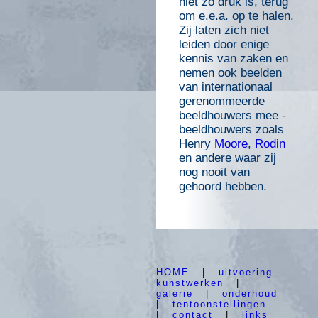
niet zo druk is, terug
om e.e.a. op te halen.
Zij laten zich niet
leiden door enige
kennis van zaken en
nemen ook beelden
van internationaal
gerenommeerde
beeldhouwers mee -
beeldhouwers zoals
Henry
Moore
,
Rodin
en andere waar zij
nog nooit van
gehoord hebben.
HOME
|
uitvoering
kunstwerken
|
galerie
|
onderhoud
|
tentoonstellingen
|
contact
|
links