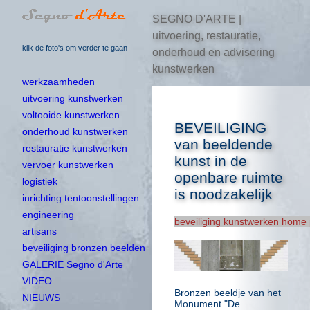
SEGNO D'ARTE |
uitvoering, restauratie,
klik de foto's om verder te gaan
onderhoud en advisering
kunstwerken
werkzaamheden
uitvoering kunstwerken
voltooide kunstwerken
BEVEILIGING
onderhoud kunstwerken
van beeldende
restauratie kunstwerken
kunst in de
vervoer kunstwerken
openbare ruimte
logistiek
is noodzakelijk
inrichting tentoonstellingen
engineering
beveiliging kunstwerken home
artisans
beveiliging bronzen beelden
GALERIE Segno d'Arte
VIDEO
Bronzen beeldje van het
NIEUWS
Monument "De