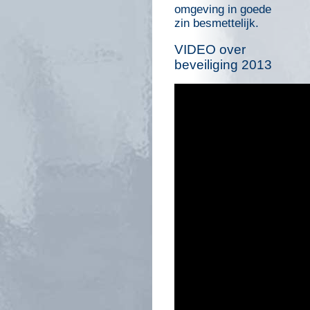
omgeving in goede
zin besmettelijk.
VIDEO
over
beveiliging 2013