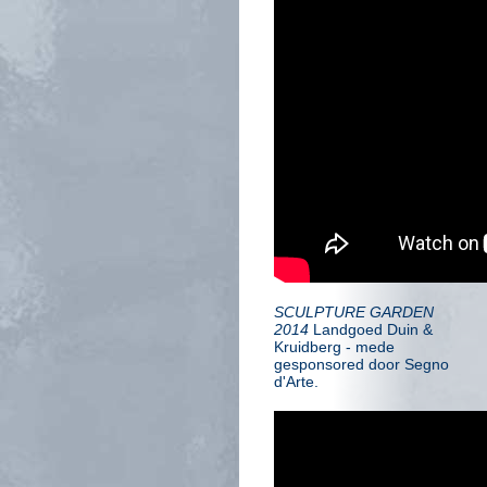
SCULPTURE GARDEN
2014
Landgoed Duin &
Kruidberg - mede
gesponsored door Segno
d'Arte.