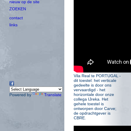
nieuw op de site
ZOEKEN
contact
links
Vila Real te PORTUGAL -
dit toestel: het verticale
gedeelte is door ons
vervaardigd - het
horizontale door onze
Powered by
Translate
collega IJreka. Het
gehele toestel is
ontworpen door Carve;
de opdrachtgever is
CBRE.