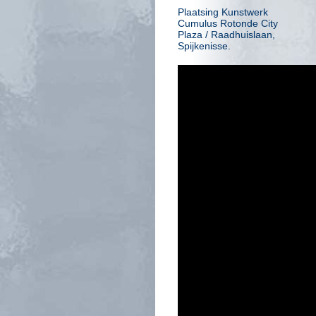
Plaatsing Kunstwerk
Cumulus Rotonde City
Plaza / Raadhuislaan,
Spijkenisse.