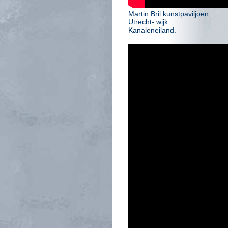
Martin Bril kunstpaviljoen
Utrecht- wijk
Kanaleneiland.