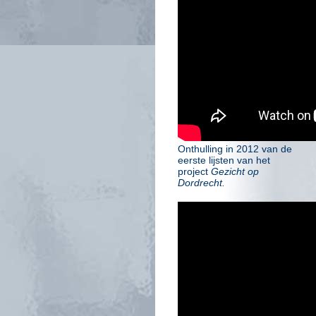
Onthulling in 2012 van de
eerste lijsten van het
project
Gezicht op
Dordrecht.