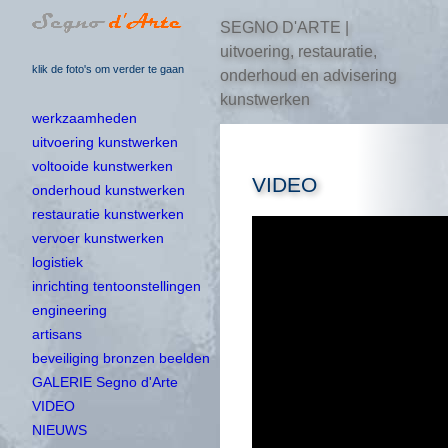
SEGNO D'ARTE |
uitvoering, restauratie,
klik de foto's om verder te gaan
onderhoud en advisering
kunstwerken
werkzaamheden
uitvoering kunstwerken
voltooide kunstwerken
VIDEO
onderhoud kunstwerken
restauratie kunstwerken
vervoer kunstwerken
logistiek
inrichting tentoonstellingen
engineering
artisans
beveiliging bronzen beelden
GALERIE Segno d'Arte
VIDEO
NIEUWS