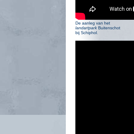
De aanleg van het
landartpark
Buitenschot
bij Schiphol.