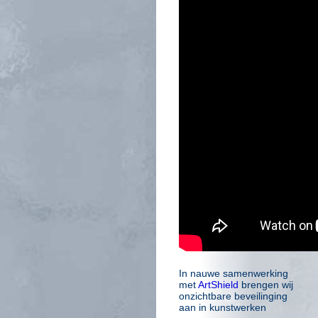
In nauwe samenwerking
met
ArtShield
brengen wij
onzichtbare beveilinging
aan in kunstwerken