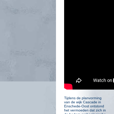
Tijdens de planvorming
van de wijk Cascade in
Enschede-Oost ontstond
het vermoeden dat zich in