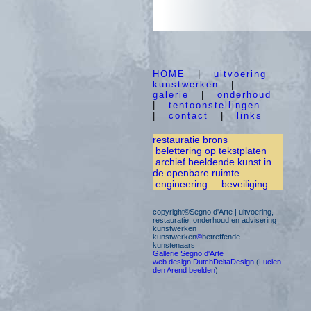
HOME
|
uitvoering
kunstwerken
|
galerie
|
onderhoud
|
tentoonstellingen
|
contact
|
links
restauratie brons
belettering op tekstplaten
archief beeldende kunst in
de openbare ruimte
engineering
beveiliging
copyright©Segno d'Arte | uitvoering,
restauratie, onderhoud en advisering
kunstwerken
kunstwerken
©
betreffende
kunstenaars
Gallerie Segno d'Arte
web design DutchDeltaDesign
(
Lucien
den Arend beelden
)