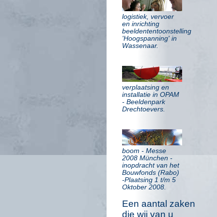
logistiek, vervoer
en inrichting
beeldententoonstelling
'Hoogspanning' in
Wassenaar.
verplaatsing en
installatie in OPAM
- Beeldenpark
Drechtoevers.
boom - Messe
2008 München -
inopdracht van het
Bouwfonds (Rabo)
-Plaatsing 1 t/m 5
Oktober 2008.
Een aantal zaken
die wij van u