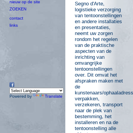
nieuw op de site
Segno d'Arte,
ZOEKEN
logistieke verzorging
van tentoonstellingen
contact
en andere installaties
links
en presentaties,
neemt uw zorgen
rondom het regelen
van de praktische
aspecten van de
inrichting van
omvangrijke
tentoonstellingen
over. Dit omvat het
afspraken maken met
de
kunstenaars/ophaaladress
Powered by
Translate
verpakken,
verzekeren, transport
naar de plek van
bestemming, het
installeren en na de
tentoonstelling alle