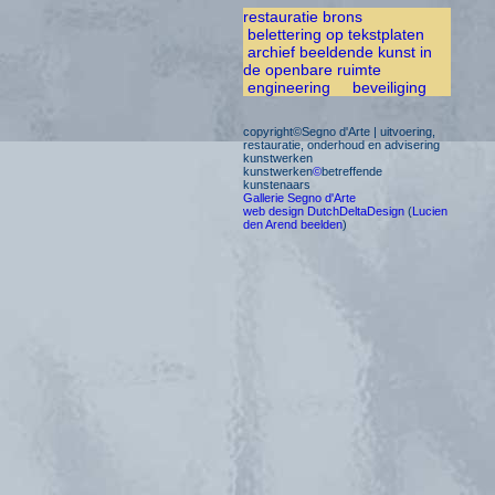
restauratie brons
belettering op tekstplaten
archief beeldende kunst in
de openbare ruimte
engineering
beveiliging
copyright©Segno d'Arte | uitvoering,
restauratie, onderhoud en advisering
kunstwerken
kunstwerken
©
betreffende
kunstenaars
Gallerie Segno d'Arte
web design DutchDeltaDesign
(
Lucien
den Arend beelden
)