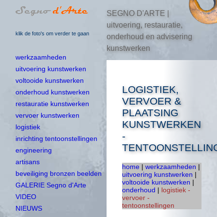
SEGNO D'ARTE |
uitvoering, restauratie,
klik de foto's om verder te gaan
onderhoud en advisering
kunstwerken
werkzaamheden
uitvoering kunstwerken
voltooide kunstwerken
LOGISTIEK,
onderhoud kunstwerken
VERVOER &
restauratie kunstwerken
PLAATSING
vervoer kunstwerken
KUNSTWERKEN
logistiek
-
inrichting tentoonstellingen
TENTOONSTELLIN
engineering
artisans
home
|
werkzaamheden
|
beveiliging bronzen beelden
uitvoering kunstwerken
|
voltooide kunstwerken
|
GALERIE Segno d'Arte
onderhoud
|
logistiek -
VIDEO
vervoer -
tentoonstellingen
NIEUWS