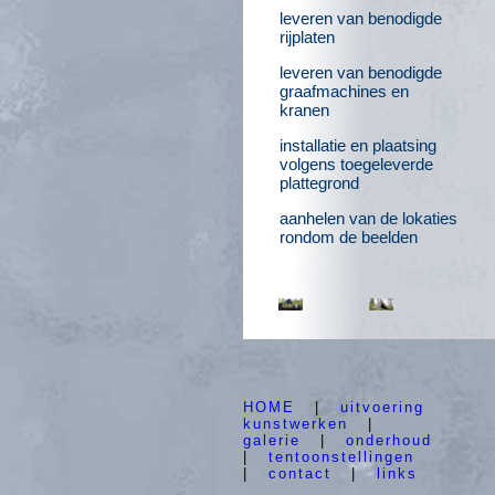
leveren van benodigde
rijplaten
leveren van benodigde
graafmachines en
kranen
installatie en plaatsing
volgens toegeleverde
plattegrond
aanhelen van de lokaties
rondom de beelden
HOME
|
uitvoering
kunstwerken
|
galerie
|
onderhoud
|
tentoonstellingen
|
contact
|
links