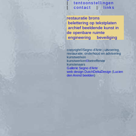
|
tentoonstellingen
|
contact
|
links
restauratie brons
belettering op tekstplaten
archief beeldende kunst in
de openbare ruimte
engineering
beveiliging
copyright©Segno d'Arte | uitvoering,
restauratie, onderhoud en advisering
kunstwerken
kunstwerken
©
betreffende
kunstenaars
Gallerie Segno d'Arte
web design DutchDeltaDesign
(
Lucien
den Arend beelden
)