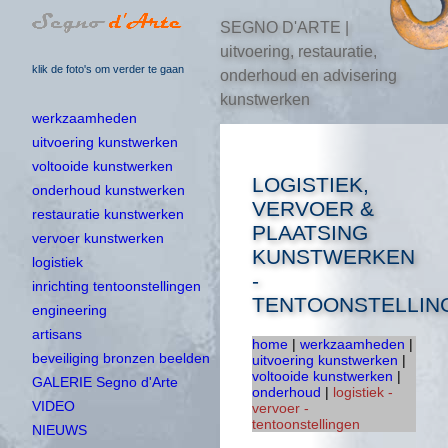
SEGNO D'ARTE |
uitvoering, restauratie,
klik de foto's om verder te gaan
onderhoud en advisering
kunstwerken
werkzaamheden
uitvoering kunstwerken
voltooide kunstwerken
LOGISTIEK,
onderhoud kunstwerken
VERVOER &
restauratie kunstwerken
PLAATSING
vervoer kunstwerken
KUNSTWERKEN
logistiek
-
inrichting tentoonstellingen
TENTOONSTELLIN
engineering
artisans
home
|
werkzaamheden
|
beveiliging bronzen beelden
uitvoering kunstwerken
|
voltooide kunstwerken
|
GALERIE Segno d'Arte
onderhoud
|
logistiek -
VIDEO
vervoer -
tentoonstellingen
NIEUWS