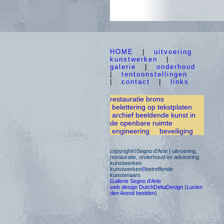
HOME
|
uitvoering
kunstwerken
|
galerie
|
onderhoud
|
tentoonstellingen
|
contact
|
links
restauratie brons
belettering op tekstplaten
archief beeldende kunst in
de openbare ruimte
engineering
beveiliging
copyright©Segno d'Arte | uitvoering,
restauratie, onderhoud en advisering
kunstwerken
kunstwerken
©
betreffende
kunstenaars
Gallerie Segno d'Arte
web design DutchDeltaDesign
(
Lucien
den Arend beelden
)