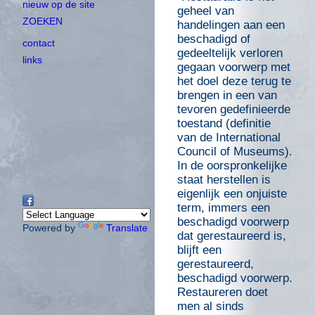
nieuw op de site
geheel van
ZOEKEN
handelingen aan een
beschadigd of
contact
gedeeltelijk verloren
links
gegaan voorwerp met
het doel deze terug te
brengen in een van
tevoren gedefinieerde
toestand (definitie
van de International
Council of Museums).
In de oorspronkelijke
staat herstellen is
eigenlijk een onjuiste
term, immers een
beschadigd voorwerp
Powered by
Translate
dat gerestaureerd is,
blijft een
gerestaureerd,
beschadigd voorwerp.
Restaureren doet
men al sinds