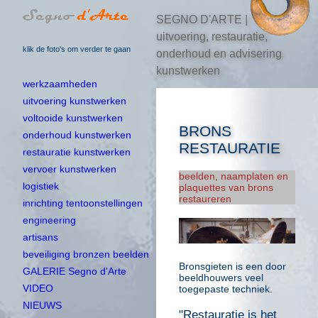
SEGNO D'ARTE |
uitvoering, restauratie,
klik de foto's om verder te gaan
onderhoud en advisering
kunstwerken
werkzaamheden
uitvoering kunstwerken
voltooide kunstwerken
BRONS
onderhoud kunstwerken
RESTAURATIE
restauratie kunstwerken
vervoer kunstwerken
beelden, naamplaten en
logistiek
plaquettes van brons
restaureren
inrichting tentoonstellingen
engineering
artisans
beveiliging bronzen beelden
Bronsgieten is een door
GALERIE Segno d'Arte
beeldhouwers veel
VIDEO
toegepaste techniek.
NIEUWS
"Restauratie is het