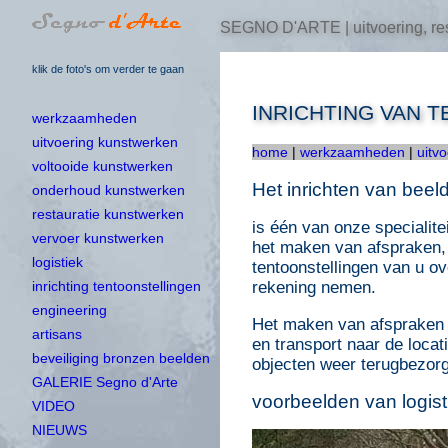
SEGNO D'ARTE | uitvoering, res
klik de foto's om verder te gaan
INRICHTING VAN 
werkzaamheden
uitvoering kunstwerken
home
|
werkzaamheden
|
uitv
voltooide kunstwerken
Het inrichten van beel
onderhoud kunstwerken
restauratie kunstwerken
is één van onze specialit
vervoer kunstwerken
het maken van afspraken, h
logistiek
tentoonstellingen van u o
rekening nemen.
inrichting tentoonstellingen
engineering
Het maken van afspraken 
artisans
en transport naar de locat
beveiliging bronzen beelden
objecten weer terugbezorg
GALERIE Segno d'Arte
voorbeelden van logist
VIDEO
NIEUWS