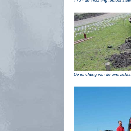
T70 - de inrichting tentoonstel
De inrichting van de overzicht