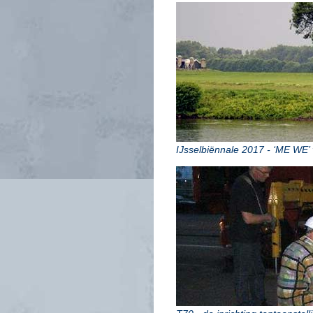
IJsselbiënnale 2017 - ‘ME WE’