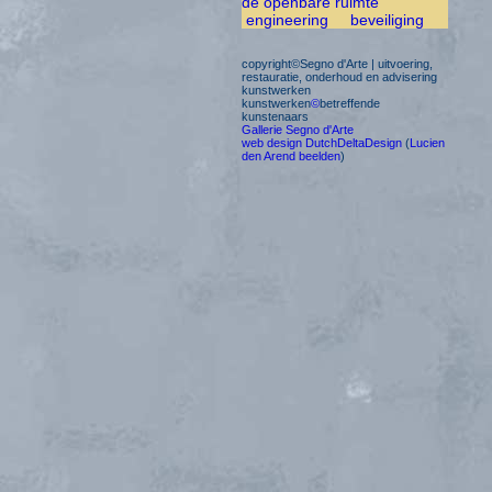
de openbare ruimte
engineering
beveiliging
copyright©Segno d'Arte | uitvoering,
restauratie, onderhoud en advisering
kunstwerken
kunstwerken
©
betreffende
kunstenaars
Gallerie Segno d'Arte
web design DutchDeltaDesign
(
Lucien
den Arend beelden
)