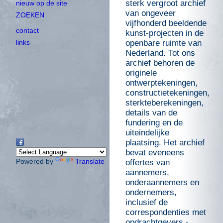
sterk vergroot archief
nieuw op de site
van ongeveer
ZOEKEN
vijfhonderd beeldende
contact
kunst-projecten in de
links
openbare ruimte van
Nederland. Tot ons
archief behoren de
originele
ontwerptekeningen,
constructietekeningen,
sterkteberekeningen,
details van de
fundering en de
uiteindelijke
plaatsing. Het archief
bevat eveneens
Powered by
Translate
offertes van
aannemers,
onderaannemers en
ondernemers,
inclusief de
correspondenties met
opdrachtgevers -