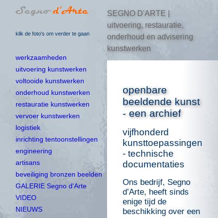
SEGNO D'ARTE |
uitvoering, restauratie,
klik de foto's om verder te gaan
onderhoud en advisering
kunstwerken
werkzaamheden
uitvoering kunstwerken
voltooide kunstwerken
openbare
onderhoud kunstwerken
beeldende kunst
restauratie kunstwerken
- een archief
vervoer kunstwerken
logistiek
vijfhonderd
inrichting tentoonstellingen
kunsttoepassingen
engineering
- technische
artisans
documentaties
beveiliging bronzen beelden
Ons bedrijf, Segno
GALERIE Segno d'Arte
d’Arte, heeft sinds
VIDEO
enige tijd de
NIEUWS
beschikking over een