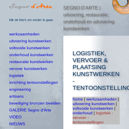
SEGNO D'ARTE |
uitvoering, restauratie,
klik de foto's om verder te gaan
onderhoud en advisering
kunstwerken
werkzaamheden
uitvoering kunstwerken
voltooide kunstwerken
LOGISTIEK,
onderhoud kunstwerken
VERVOER &
restauratie kunstwerken
PLAATSING
vervoer kunstwerken
KUNSTWERKEN
logistiek
-
inrichting tentoonstellingen
TENTOONSTELLIN
engineering
artisans
home
|
werkzaamheden
|
beveiliging bronzen beelden
uitvoering kunstwerken
|
voltooide kunstwerken
|
GALERIE Segno d'Arte
onderhoud
|
logistiek -
VIDEO
vervoer -
tentoonstellingen
NIEUWS