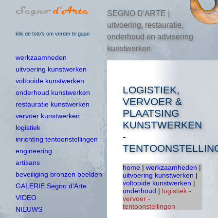
SEGNO D'ARTE |
uitvoering, restauratie,
klik de foto's om verder te gaan
onderhoud en advisering
kunstwerken
werkzaamheden
uitvoering kunstwerken
voltooide kunstwerken
LOGISTIEK,
onderhoud kunstwerken
VERVOER &
restauratie kunstwerken
PLAATSING
vervoer kunstwerken
KUNSTWERKEN
logistiek
-
inrichting tentoonstellingen
TENTOONSTELLIN
engineering
artisans
home
|
werkzaamheden
|
beveiliging bronzen beelden
uitvoering kunstwerken
|
voltooide kunstwerken
|
GALERIE Segno d'Arte
onderhoud
|
logistiek -
VIDEO
vervoer -
tentoonstellingen
NIEUWS