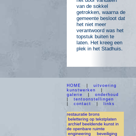
het door vandalen
van de sokkel
getrokken, waarna de
gemeente besloot dat
het niet meer
verantwoord was het
topstuk buiten te
laten. Het kreeg een
plek in het Stadhuis.
HOME
|
uitvoering
kunstwerken
|
galerie
|
onderhoud
|
tentoonstellingen
|
contact
|
links
restauratie brons
belettering op tekstplaten
archief beeldende kunst in
de openbare ruimte
engineering
beveiliging