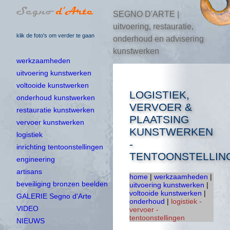
SEGNO D'ARTE |
uitvoering, restauratie,
klik de foto's om verder te gaan
onderhoud en advisering
kunstwerken
werkzaamheden
uitvoering kunstwerken
voltooide kunstwerken
LOGISTIEK,
onderhoud kunstwerken
VERVOER &
restauratie kunstwerken
PLAATSING
vervoer kunstwerken
KUNSTWERKEN
logistiek
-
inrichting tentoonstellingen
TENTOONSTELLIN
engineering
artisans
home
|
werkzaamheden
|
beveiliging bronzen beelden
uitvoering kunstwerken
|
voltooide kunstwerken
|
GALERIE Segno d'Arte
onderhoud
|
logistiek -
VIDEO
vervoer -
tentoonstellingen
NIEUWS