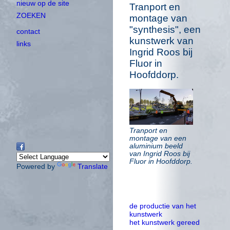
nieuw op de site
Tranport en
ZOEKEN
montage van
"synthesis", een
contact
kunstwerk van
links
Ingrid Roos bij
Fluor in
Hoofddorp.
Tranport en
montage van een
aluminium beeld
van Ingrid Roos bij
Fluor in Hoofddorp.
Powered by
Translate
de productie van het
kunstwerk
het kunstwerk gereed