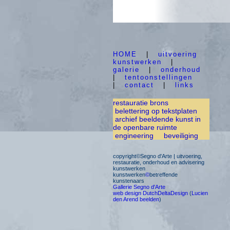
HOME
|
uitvoering
kunstwerken
|
galerie
|
onderhoud
|
tentoonstellingen
|
contact
|
links
restauratie brons
belettering op tekstplaten
archief beeldende kunst in
de openbare ruimte
engineering
beveiliging
copyright©Segno d'Arte | uitvoering,
restauratie, onderhoud en advisering
kunstwerken
kunstwerken
©
betreffende
kunstenaars
Gallerie Segno d'Arte
web design DutchDeltaDesign
(
Lucien
den Arend beelden
)