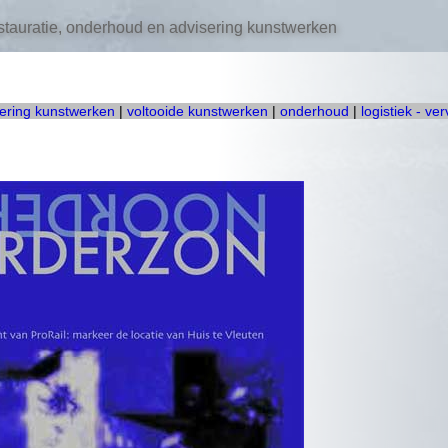
tauratie, onderhoud en advisering kunstwerken
oering kunstwerken
|
voltooide kunstwerken
|
onderhoud
|
logistiek - ve