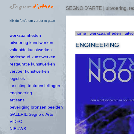
SEGNO D'ARTE | uitvoering, res
klik de foto's om verder te gaan
home
|
werkzaamheden
|
uitv
werkzaamheden
uitvoering kunstwerken
ENGINEERING
voltooide kunstwerken
onderhoud kunstwerken
restauratie kunstwerken
vervoer kunstwerken
logistiek
inrichting tentoonstellingen
engineering
artisans
beveiliging bronzen beelden
GALERIE Segno d'Arte
VIDEO
NIEUWS