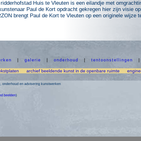
 ridderhofstad Huis te Vleuten is een eilandje met omgrachti
unstenaar Paul de Kort opdracht gekregen hier zijn visie op
 brengt Paul de Kort te Vleuten op een originele wijze te
erken
|
galerie
|
onderhoud
|
tentoonstellingen
ekstplaten
archief beeldende kunst in de openbare ruimte
engine
ie, onderhoud en advisering kunstwerken
nd beelden
)