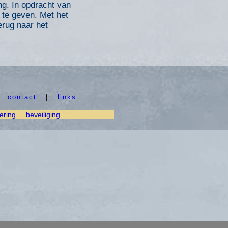
ng. In opdracht van
 te geven. Met het
rug naar het
|
contact
|
links
ering
beveiliging