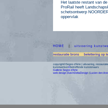
Het laatste restant van de
ProRail heeft Landschapsk
schetsontwerp NOORDERZON
oppervlak
HOME
|
uitvoering kunstw
restauratie brons
belettering op t
copyright©Segno d'Arte | uitvoering, restaurat
kunstwerken
©
betreffende kunstenaars
Gallerie Segno d'Arte
web design DutchDeltaDesign
(
Lucien den Are