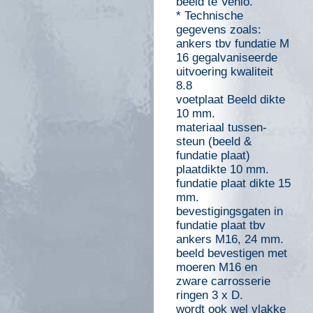
beeld te Venlo.
* Technische
gegevens zoals:
ankers tbv fundatie M
16 gegalvaniseerde
uitvoering kwaliteit
8.8
voetplaat Beeld dikte
10 mm.
materiaal tussen-
steun (beeld &
fundatie plaat)
plaatdikte 10 mm.
fundatie plaat dikte 15
mm.
bevestigingsgaten in
fundatie plaat tbv
ankers M16, 24 mm.
beeld bevestigen met
moeren M16 en
zware carrosserie
ringen 3 x D.
wordt ook wel vlakke