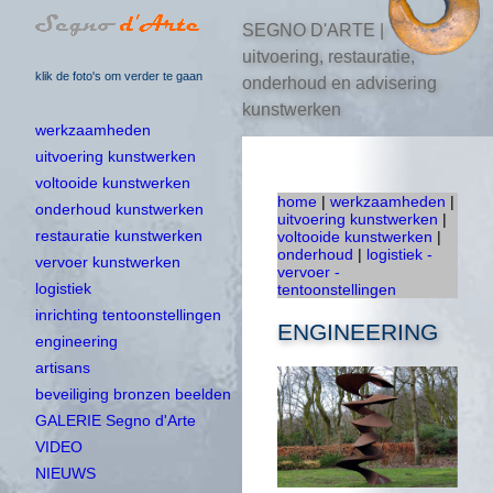
SEGNO D'ARTE |
uitvoering, restauratie,
klik de foto's om verder te gaan
onderhoud en advisering
kunstwerken
werkzaamheden
uitvoering kunstwerken
voltooide kunstwerken
home
|
werkzaamheden
|
onderhoud kunstwerken
uitvoering kunstwerken
|
restauratie kunstwerken
voltooide kunstwerken
|
onderhoud
|
logistiek -
vervoer kunstwerken
vervoer -
logistiek
tentoonstellingen
inrichting tentoonstellingen
ENGINEERING
engineering
artisans
beveiliging bronzen beelden
GALERIE Segno d'Arte
VIDEO
NIEUWS