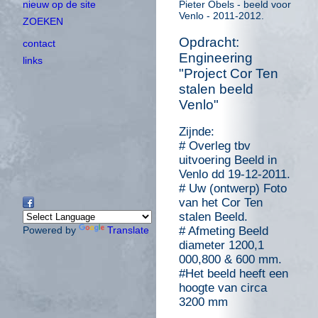
Pieter Obels - beeld voor
nieuw op de site
Venlo - 2011-2012.
ZOEKEN
Opdracht:
contact
Engineering
links
"Project Cor Ten
stalen beeld
Venlo"
Zijnde:
# Overleg tbv
uitvoering Beeld in
Venlo dd 19-12-2011.
# Uw (ontwerp) Foto
van het Cor Ten
stalen Beeld.
# Afmeting Beeld
Powered by
Translate
diameter 1200,1
000,800 & 600 mm.
#Het beeld heeft een
hoogte van circa
3200 mm