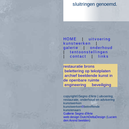
sluitringen genoemd.
HOME
|
uitvoering
kunstwerken
|
galerie
|
onderhoud
|
tentoonstellingen
|
contact
|
links
restauratie brons
belettering op tekstplaten
archief beeldende kunst in
de openbare ruimte
engineering
beveiliging
copyright©Segno d'Arte | uitvoering,
restauratie, onderhoud en advisering
kunstwerken
kunstwerken
©
betreffende
kunstenaars
Gallerie Segno d'Arte
web design DutchDeltaDesign
(
Lucien
den Arend beelden
)