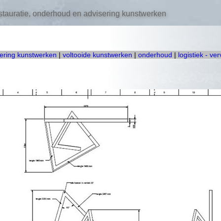
tauratie, onderhoud en advisering kunstwerken
oering kunstwerken
|
voltooide kunstwerken
|
onderhoud
|
logistiek - ve