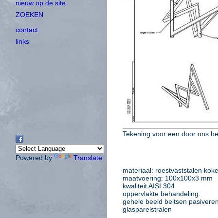
nieuw op de site
ZOEKEN
contact
links
Tekening voor een door ons bed
Powered by
Translate
materiaal: roestvaststalen koke
maatvoering: 100x100x3 mm
kwaliteit AISI 304
oppervlakte behandeling:
gehele beeld beitsen pasivere
glasparelstralen