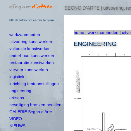
SEGNO D'ARTE | uitvoering, res
klik de foto's om verder te gaan
home
|
werkzaamheden
|
uitv
werkzaamheden
uitvoering kunstwerken
ENGINEERING
voltooide kunstwerken
onderhoud kunstwerken
restauratie kunstwerken
vervoer kunstwerken
logistiek
inrichting tentoonstellingen
engineering
artisans
beveiliging bronzen beelden
GALERIE Segno d'Arte
VIDEO
NIEUWS