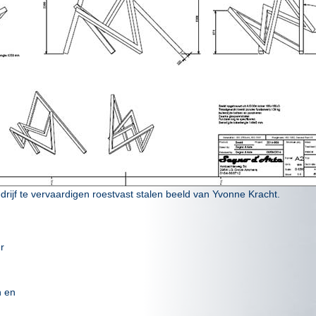
rijf te vervaardigen roestvast stalen beeld van Yvonne Kracht.
r
n en