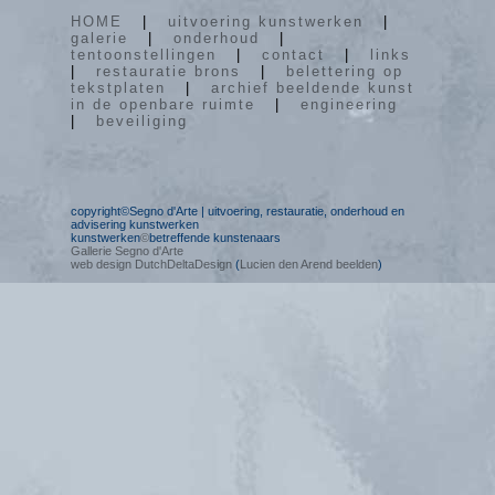
HOME
|
uitvoering kunstwerken
|
galerie
|
onderhoud
|
tentoonstellingen
|
contact
|
links
|
restauratie brons
|
belettering op
tekstplaten
|
archief beeldende kunst
in de openbare ruimte
|
engineering
|
beveiliging
copyright©Segno d'Arte | uitvoering, restauratie, onderhoud en
advisering kunstwerken
kunstwerken
©
betreffende kunstenaars
Gallerie Segno d'Arte
web design DutchDeltaDesign
(
Lucien den Arend beelden
)