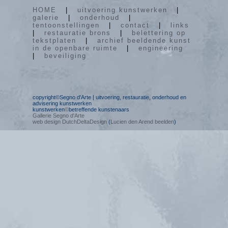
HOME
|
uitvoering kunstwerken
|
galerie
|
onderhoud
|
tentoonstellingen
|
contact
|
links
|
restauratie brons
|
belettering op
tekstplaten
|
archief beeldende kunst
in de openbare ruimte
|
engineering
|
beveiliging
copyright©Segno d'Arte | uitvoering, restauratie, onderhoud en
advisering kunstwerken
kunstwerken
©
betreffende kunstenaars
Gallerie Segno d'Arte
web design DutchDeltaDesign
(
Lucien den Arend beelden
)