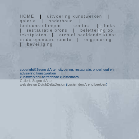
HOME
|
uitvoering kunstwerken
|
galerie
|
onderhoud
|
tentoonstellingen
|
contact
|
links
|
restauratie brons
|
belettering op
tekstplaten
|
archief beeldende kunst
in de openbare ruimte
|
engineering
|
beveiliging
copyright©Segno d'Arte | uitvoering, restauratie, onderhoud en
advisering kunstwerken
kunstwerken
©
betreffende kunstenaars
Gallerie Segno d'Arte
web design DutchDeltaDesign
(
Lucien den Arend beelden
)