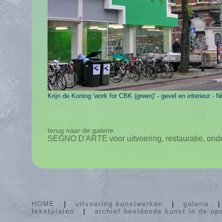
Krijn de Koning 'work for CBK (green)' - gevel en interieur 
terug naar de galerie
SEGNO D'ARTE voor uitvoering, restauratie, ond
HOME
|
uitvoering kunstwerken
|
galerie
tekstplaten
|
archief beeldende kunst in de op