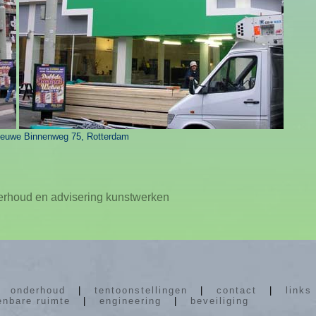
- Nieuwe Binnenweg 75, Rotterdam
erhoud en advisering kunstwerken
|
onderhoud
|
tentoonstellingen
|
contact
|
links
enbare ruimte
|
engineering
|
beveiliging