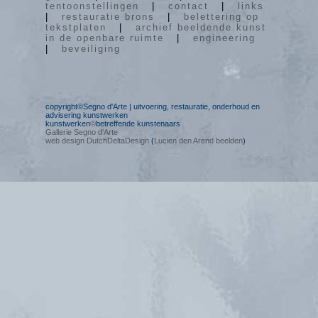
tentoonstellingen
|
contact
|
links
|
restauratie brons
|
belettering op
tekstplaten
|
archief beeldende kunst
in de openbare ruimte
|
engineering
|
beveiliging
copyright©Segno d'Arte | uitvoering, restauratie, onderhoud en
advisering kunstwerken
kunstwerken
©
betreffende kunstenaars
Gallerie Segno d'Arte
web design DutchDeltaDesign
(
Lucien den Arend beelden
)