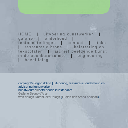
HOME
|
uitvoering kunstwerken
|
galerie
|
onderhoud
|
tentoonstellingen
|
contact
|
links
|
restauratie brons
|
belettering op
tekstplaten
|
archief beeldende kunst
in de openbare ruimte
|
engineering
|
beveiliging
copyright©Segno d'Arte | uitvoering, restauratie, onderhoud en
advisering kunstwerken
kunstwerken
©
betreffende kunstenaars
Gallerie Segno d'Arte
web design DutchDeltaDesign
(
Lucien den Arend beelden
)