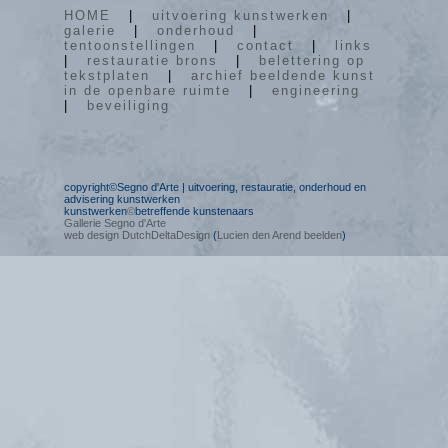
HOME
|
uitvoering kunstwerken
|
galerie
|
onderhoud
|
tentoonstellingen
|
contact
|
links
|
restauratie brons
|
belettering op
tekstplaten
|
archief beeldende kunst
in de openbare ruimte
|
engineering
|
beveiliging
copyright©Segno d'Arte | uitvoering, restauratie, onderhoud en
advisering kunstwerken
kunstwerken
©
betreffende kunstenaars
Gallerie Segno d'Arte
web design DutchDeltaDesign
(
Lucien den Arend beelden
)