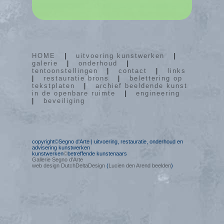
HOME
|
uitvoering kunstwerken
|
galerie
|
onderhoud
|
tentoonstellingen
|
contact
|
links
|
restauratie brons
|
belettering op
tekstplaten
|
archief beeldende kunst
in de openbare ruimte
|
engineering
|
beveiliging
copyright©Segno d'Arte | uitvoering, restauratie, onderhoud en
advisering kunstwerken
kunstwerken
©
betreffende kunstenaars
Gallerie Segno d'Arte
web design DutchDeltaDesign
(
Lucien den Arend beelden
)