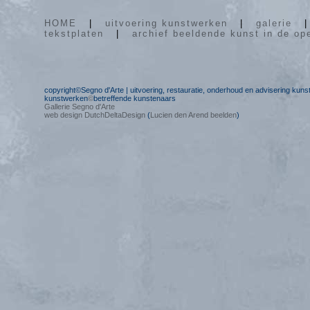
HOME
|
uitvoering kunstwerken
|
galerie
tekstplaten
|
archief beeldende kunst in de op
copyright©Segno d'Arte | uitvoering, restauratie, onderhoud en advisering kun
kunstwerken
©
betreffende kunstenaars
Gallerie Segno d'Arte
web design DutchDeltaDesign
(
Lucien den Arend beelden
)