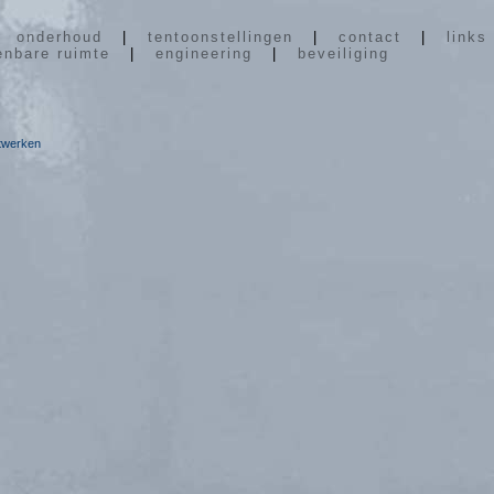
|
onderhoud
|
tentoonstellingen
|
contact
|
links
enbare ruimte
|
engineering
|
beveiliging
stwerken