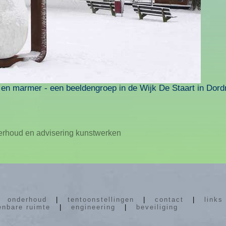
 en marmer - een beeldengroep in de Wijk De Staart in Dord
erhoud en advisering kunstwerken
|
onderhoud
|
tentoonstellingen
|
contact
|
links
enbare ruimte
|
engineering
|
beveiliging