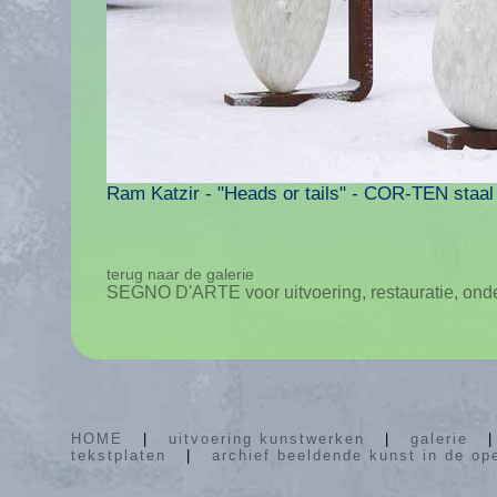
Ram Katzir - "Heads or tails" - COR-TEN staal
terug naar de galerie
SEGNO D'ARTE voor uitvoering, restauratie, ond
HOME
|
uitvoering kunstwerken
|
galerie
tekstplaten
|
archief beeldende kunst in de op