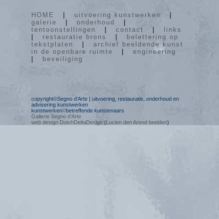
HOME
|
uitvoering kunstwerken
|
galerie
|
onderhoud
|
tentoonstellingen
|
contact
|
links
|
restauratie brons
|
belettering op
tekstplaten
|
archief beeldende kunst
in de openbare ruimte
|
engineering
|
beveiliging
copyright©Segno d'Arte | uitvoering, restauratie, onderhoud en
advisering kunstwerken
kunstwerken
©
betreffende kunstenaars
Gallerie Segno d'Arte
web design DutchDeltaDesign
(
Lucien den Arend beelden
)