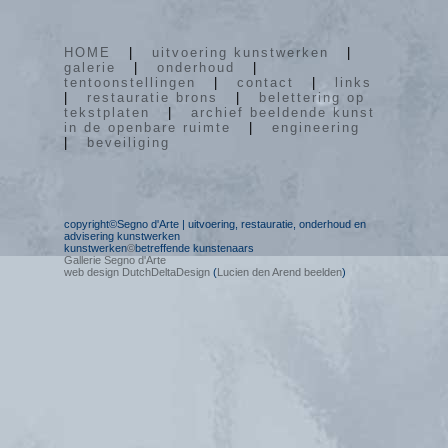
HOME
|
uitvoering kunstwerken
|
galerie
|
onderhoud
|
tentoonstellingen
|
contact
|
links
|
restauratie brons
|
belettering op
tekstplaten
|
archief beeldende kunst
in de openbare ruimte
|
engineering
|
beveiliging
copyright©Segno d'Arte | uitvoering, restauratie, onderhoud en
advisering kunstwerken
kunstwerken
©
betreffende kunstenaars
Gallerie Segno d'Arte
web design DutchDeltaDesign
(
Lucien den Arend beelden
)