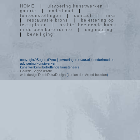
HOME
|
uitvoering kunstwerken
|
galerie
|
onderhoud
|
tentoonstellingen
|
contact
|
links
|
restauratie brons
|
belettering op
tekstplaten
|
archief beeldende kunst
in de openbare ruimte
|
engineering
|
beveiliging
copyright©Segno d'Arte | uitvoering, restauratie, onderhoud en
advisering kunstwerken
kunstwerken
©
betreffende kunstenaars
Gallerie Segno d'Arte
web design DutchDeltaDesign
(
Lucien den Arend beelden
)