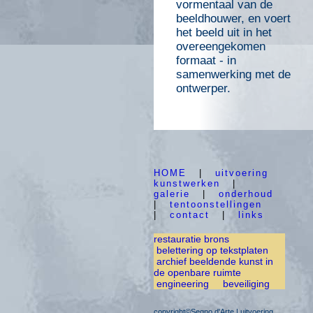
vormentaal van de
beeldhouwer, en voert
het beeld uit in het
overeengekomen
formaat - in
samenwerking met de
ontwerper.
HOME
|
uitvoering
kunstwerken
|
galerie
|
onderhoud
|
tentoonstellingen
|
contact
|
links
restauratie brons
belettering op tekstplaten
archief beeldende kunst in
de openbare ruimte
engineering
beveiliging
copyright©Segno d'Arte | uitvoering,