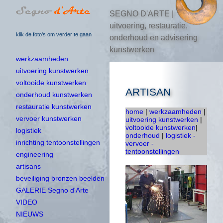
SEGNO D'ARTE |
uitvoering, restauratie,
klik de foto's om verder te gaan
onderhoud en advisering
kunstwerken
werkzaamheden
uitvoering kunstwerken
voltooide kunstwerken
ARTISAN
onderhoud kunstwerken
restauratie kunstwerken
home
|
werkzaamheden
|
vervoer kunstwerken
uitvoering kunstwerken
|
voltooide kunstwerken
|
logistiek
onderhoud
|
logistiek -
inrichting tentoonstellingen
vervoer -
tentoonstellingen
engineering
artisans
beveiliging bronzen beelden
GALERIE Segno d'Arte
VIDEO
NIEUWS