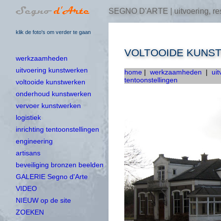
SEGNO D'ARTE | uitvoering, res
klik de foto's om verder te gaan
VOLTOOIDE KUNS
werkzaamheden
uitvoering kunstwerken
home
|
werkzaamheden
|
ui
tentoonstellingen
voltooide kunstwerken
onderhoud kunstwerken
vervoer kunstwerken
logistiek
inrichting tentoonstellingen
engineering
artisans
beveiliging bronzen beelden
GALERIE Segno d'Arte
VIDEO
NIEUW op de site
ZOEKEN