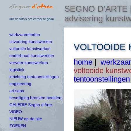
SEGNO D'ARTE | u
advisering kunst
klik de foto's om verder te gaan
werkzaamheden
uitvoering kunstwerken
VOLTOOIDE
voltooide kunstwerken
onderhoud kunstwerken
home
|
werkzaa
vervoer kunstwerken
voltooide kunstw
logistiek
inrichting tentoonstellingen
tentoonstellingen
engineering
artisans
beveiliging bronzen beelden
GALERIE Segno d'Arte
VIDEO
NIEUW op de site
ZOEKEN