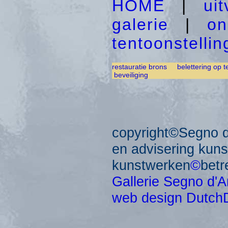
HOME
|
ui
galerie
|
on
tentoonstelli
restauratie brons
belettering op t
beveiliging
copyright©Segno d'
en advisering kun
kunstwerken
©
betr
Gallerie Segno d'A
web design Dutch