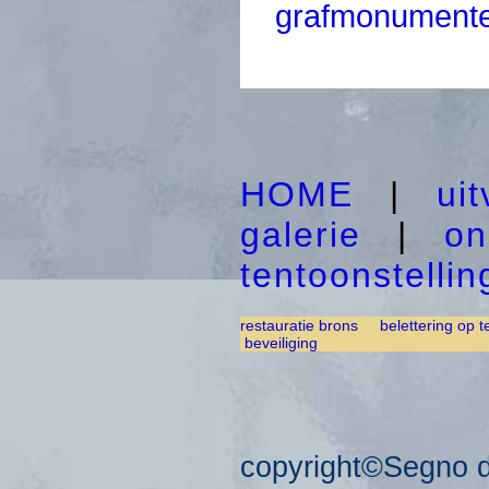
grafmonumente
HOME
|
ui
galerie
|
on
tentoonstelli
restauratie brons
belettering op t
beveiliging
copyright©Segno d'