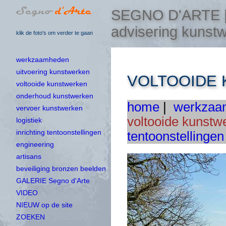
SEGNO D'ARTE | u
advisering kunst
klik de foto's om verder te gaan
werkzaamheden
uitvoering kunstwerken
VOLTOOIDE
voltooide kunstwerken
onderhoud kunstwerken
home
|
werkzaa
vervoer kunstwerken
voltooide kunstw
logistiek
inrichting tentoonstellingen
tentoonstellingen
engineering
artisans
beveiliging bronzen beelden
GALERIE Segno d'Arte
VIDEO
NIEUW op de site
ZOEKEN