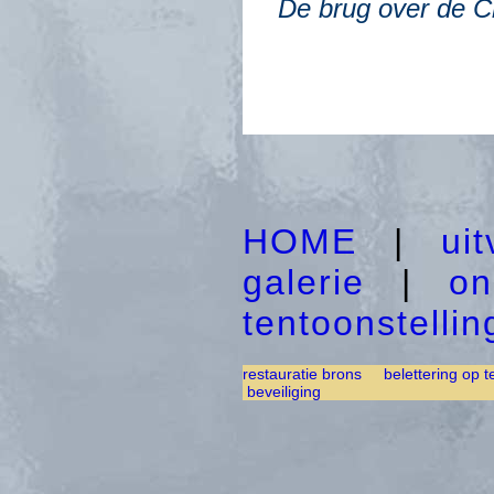
De brug over de Ch
HOME
|
ui
galerie
|
on
tentoonstelli
restauratie brons
belettering op t
beveiliging