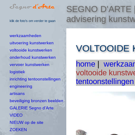
SEGNO D'ARTE | u
advisering kunst
klik de foto's om verder te gaan
werkzaamheden
uitvoering kunstwerken
VOLTOOIDE
voltooide kunstwerken
onderhoud kunstwerken
home
|
werkzaa
vervoer kunstwerken
voltooide kunstw
logistiek
inrichting tentoonstellingen
tentoonstellingen
engineering
artisans
beveiliging bronzen beelden
GALERIE Segno d'Arte
VIDEO
NIEUW op de site
ZOEKEN