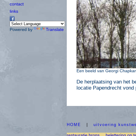
contact
links
Powered by
Translate
Een beeld van Georgi Chapkan
De herplaatsing van het 
locatie Papendrecht vond
HOME
|
uitvoering kunstw
restauratie brons
belettering op t