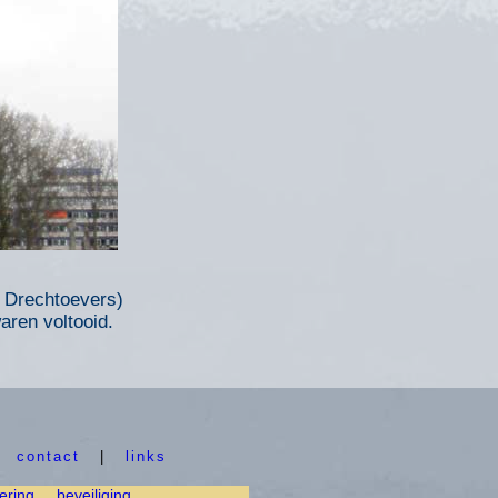
 Drechtoevers)
ren voltooid.
|
contact
|
links
ering
beveiliging