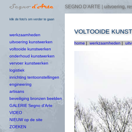
SEGNO D'ARTE | uitvoering, res
klik de foto's om verder te gaan
VOLTOOIDE KUNS
werkzaamheden
uitvoering kunstwerken
home
|
werkzaamheden
|
uit
voltooide kunstwerken
onderhoud kunstwerken
vervoer kunstwerken
logistiek
inrichting tentoonstellingen
engineering
artisans
beveiliging bronzen beelden
GALERIE Segno d'Arte
VIDEO
NIEUW op de site
ZOEKEN