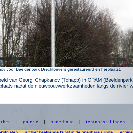
ov voor Beeldenpark Drechtoevers gerestaureerd en herplaatst.
beeld van Georgi Chapkanov (Tchapp) in OPAM (Beeldenpark
 plaats nadat de nieuwbouwwerkzaamheden langs de rivier wa
erken
|
galerie
|
onderhoud
|
tentoonstellingen
ekstplaten
archief beeldende kunst in de openbare ruimte
engine