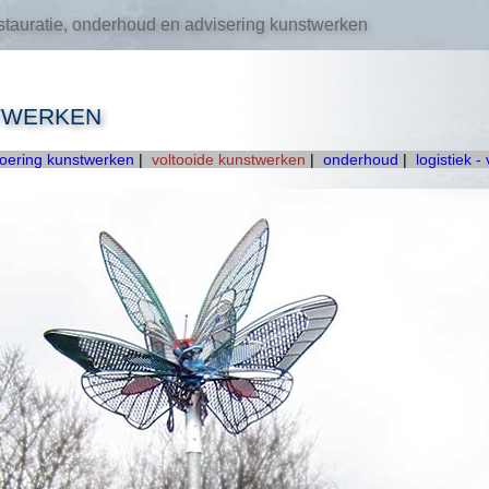
tauratie, onderhoud en advisering kunstwerken
TWERKEN
voering kunstwerken
|
voltooide kunstwerken
|
onderhoud
|
logistiek -