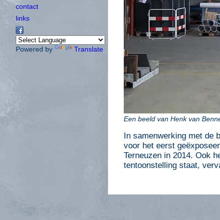
contact
links
Powered by
Translate
Een beeld van Henk van Benne
In samenwerking met de b
voor het eerst geëxposee
Terneuzen in 2014. Ook he
tentoonstelling staat, ver