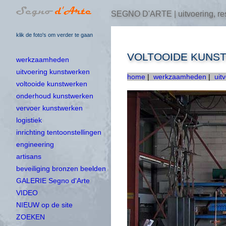
SEGNO D'ARTE | uitvoering, res
klik de foto's om verder te gaan
VOLTOOIDE KUNS
werkzaamheden
uitvoering kunstwerken
home
|
werkzaamheden
|
uit
voltooide kunstwerken
onderhoud kunstwerken
vervoer kunstwerken
logistiek
inrichting tentoonstellingen
engineering
artisans
beveiliging bronzen beelden
GALERIE Segno d'Arte
VIDEO
NIEUW op de site
ZOEKEN