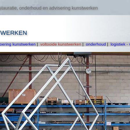
tauratie, onderhoud en advisering kunstwerken
TWERKEN
voering kunstwerken
|
voltooide kunstwerken
|
onderhoud
|
logistiek -