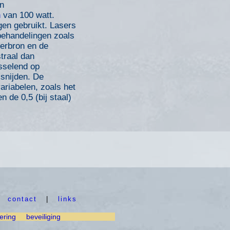
en
n
van 100 watt.
gen gebruikt. Lasers
behandelingen zoals
serbron en de
traal dan
sselend op
 snijden. De
variabelen, zoals het
 de 0,5 (bij staal)
|
contact
|
links
ering
beveiliging