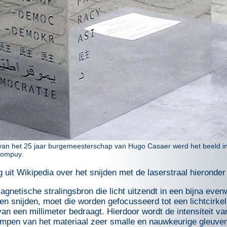
van het 25 jaar burgemeesterschap van Hugo Casaer werd het beeld in
Rompuy.
 uit Wikipedia over het snijden met de laserstraal hieronder
agnetische stralingsbron die licht uitzendt in een bijna eve
nen snijden, moet die worden gefocusseerd tot een lichtcirke
van een millimeter bedraagt. Hierdoor wordt de intensiteit van
ampen van het materiaal zeer smalle en nauwkeurige gleuv