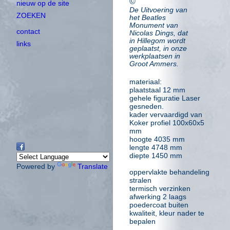
©
nieuw op de site
De Uitvoering van
ZOEKEN
het Beatles
Monument van
contact
Nicolas Dings, dat
in Hillegom wordt
links
geplaatst, in onze
werkplaatsen in
Groot Ammers.
materiaal:
plaatstaal 12 mm
gehele figuratie Laser
gesneden.
kader vervaardigd van
Koker profiel 100x60x5
mm
hoogte 4035 mm
lengte 4748 mm
diepte 1450 mm
Powered by
Translate
oppervlakte behandeling
stralen
termisch verzinken
afwerking 2 laags
poedercoat buiten
kwaliteit, kleur nader te
bepalen