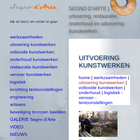
SEGNO D'ARTE |
uitvoering, restauratie,
klik de foto's om verder te gaan
onderhoud en advisering
kunstwerken
werkzaamheden
uitvoering kunstwerken
voltooide kunstwerken
UITVOERING
onderhoud kunstwerken
KUNSTWERKEN
restauratie kunstwerken
vervoer kunstwerken
home
|
werkzaamheden
|
logistiek
uitvoering kunstwerken
|
voltooide kunstwerken
|
inrichting tentoonstellingen
onderhoud
|
logistiek -
engineering
vervoer -
tentoonstellingen
artisans
beveiliging bronzen beelden
GALERIE Segno d'Arte
VIDEO
NIEUWS