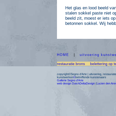
Het glas en lood beeld va
stalen sokkel paste niet o
beeld zit, moest er iets o
betonnen sokkel. Wij hebb
HOME
|
uitvoering kunstw
restauratie brons
belettering op t
copyright©Segno d'Arte | uitvoering, restaurat
kunstwerken
©
betreffende kunstenaars
Gallerie Segno d'Arte
web design DutchDeltaDesign
(
Lucien den Are