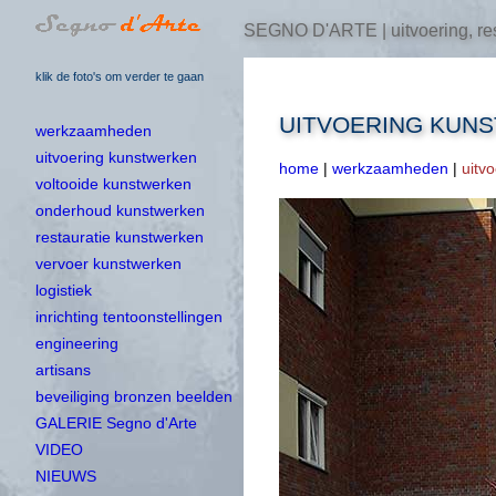
SEGNO D'ARTE | uitvoering, res
klik de foto's om verder te gaan
UITVOERING KUN
werkzaamheden
uitvoering kunstwerken
home
|
werkzaamheden
|
uitv
voltooide kunstwerken
onderhoud kunstwerken
restauratie kunstwerken
vervoer kunstwerken
logistiek
inrichting tentoonstellingen
engineering
artisans
beveiliging bronzen beelden
GALERIE Segno d'Arte
VIDEO
NIEUWS