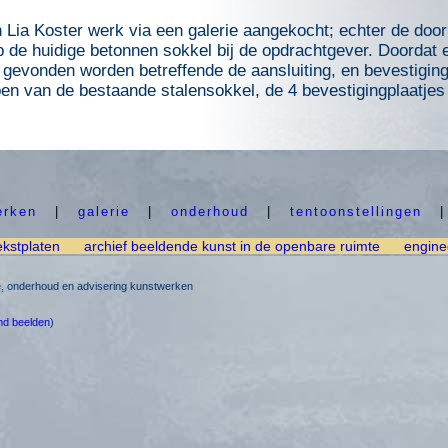
n Lia Koster werk via een galerie aangekocht; echter de doo
p de huidige betonnen sokkel bij de opdrachtgever. Doordat er
p gevonden worden betreffende de aansluiting, en bevestigin
en van de bestaande stalensokkel, de 4 bevestigingplaatjes
erken
|
galerie
|
onderhoud
|
tentoonstellingen
ekstplaten
archief beeldende kunst in de openbare ruimte
engine
ie, onderhoud en advisering kunstwerken
nd beelden
)