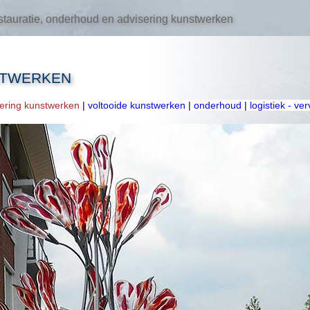
tauratie, onderhoud en advisering kunstwerken
STWERKEN
oering kunstwerken
|
voltooide kunstwerken
|
onderhoud
|
logistiek - ve