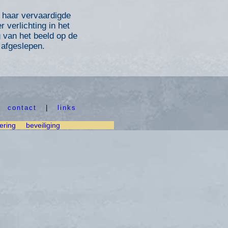
r haar vervaardigde
 verlichting in het
g van het beeld op de
 afgeslepen.
|
contact
|
links
ering
beveiliging