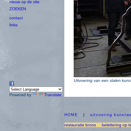
nieuw op de site
ZOEKEN
contact
links
Uitvoering van een stalen kuns
Powered by
Translate
HOME
|
uitvoering kunstw
restauratie brons
belettering op t