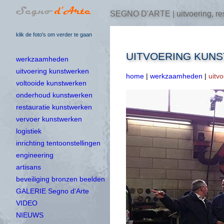
SEGNO D'ARTE | uitvoering, res
klik de foto's om verder te gaan
UITVOERING KUN
werkzaamheden
uitvoering kunstwerken
home
|
werkzaamheden
|
uitv
voltooide kunstwerken
onderhoud kunstwerken
restauratie kunstwerken
vervoer kunstwerken
logistiek
inrichting tentoonstellingen
engineering
artisans
beveiliging bronzen beelden
GALERIE Segno d'Arte
VIDEO
NIEUWS