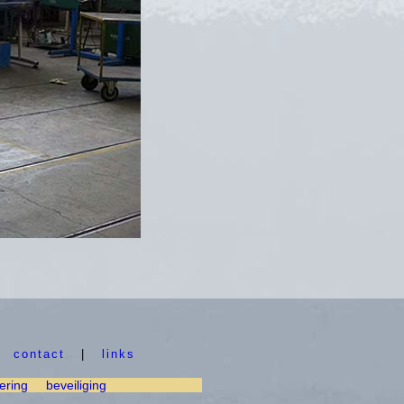
|
contact
|
links
ering
beveiliging