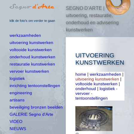
SEGNO D'ARTE |
uitvoering, restauratie,
klik de foto's om verder te gaan
onderhoud en advisering
kunstwerken
werkzaamheden
uitvoering kunstwerken
voltooide kunstwerken
UITVOERING
onderhoud kunstwerken
KUNSTWERKEN
restauratie kunstwerken
vervoer kunstwerken
home
|
werkzaamheden
|
logistiek
uitvoering kunstwerken
|
voltooide kunstwerken
|
inrichting tentoonstellingen
onderhoud
|
logistiek -
engineering
vervoer -
tentoonstellingen
artisans
beveiliging bronzen beelden
GALERIE Segno d'Arte
VIDEO
NIEUWS