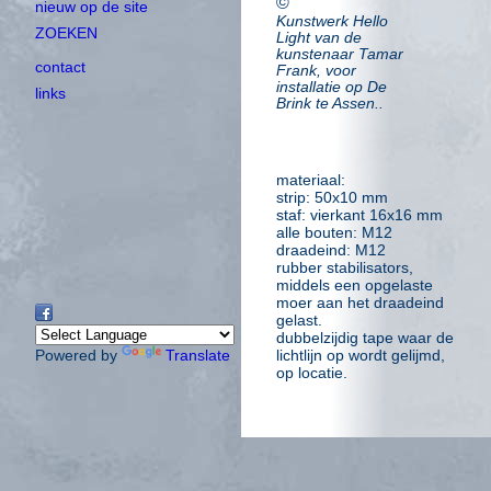
©
nieuw op de site
Kunstwerk
Hello
ZOEKEN
Light
van de
kunstenaar Tamar
contact
Frank, voor
installatie op De
links
Brink te Assen..
materiaal:
strip: 50x10 mm
staf: vierkant 16x16 mm
alle bouten: M12
draadeind: M12
rubber stabilisators,
middels een opgelaste
moer aan het draadeind
gelast.
dubbelzijdig tape waar de
lichtlijn op wordt gelijmd,
Powered by
Translate
op locatie.