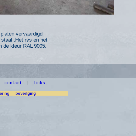
platen vervaardigd
staal .Het rvs en het
n de kleur RAL 9005.
|
contact
|
links
ering
beveiliging