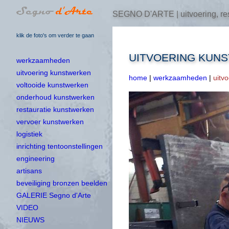
SEGNO D'ARTE | uitvoering, res
klik de foto's om verder te gaan
UITVOERING KUN
werkzaamheden
uitvoering kunstwerken
home
|
werkzaamheden
|
uitv
voltooide kunstwerken
onderhoud kunstwerken
restauratie kunstwerken
vervoer kunstwerken
logistiek
inrichting tentoonstellingen
engineering
artisans
beveiliging bronzen beelden
GALERIE Segno d'Arte
VIDEO
NIEUWS