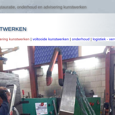
tauratie, onderhoud en advisering kunstwerken
STWERKEN
oering kunstwerken
|
voltooide kunstwerken
|
onderhoud
|
logistiek - ve