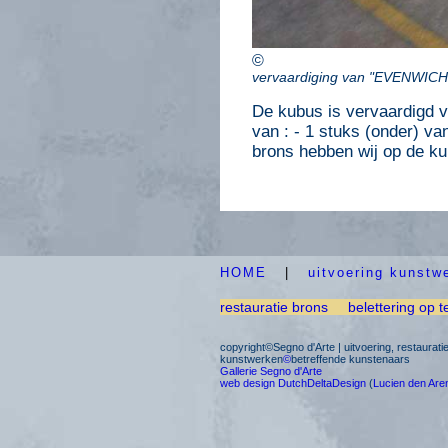
©
vervaardiging van "EVENWICH
De kubus is vervaardigd 
van : - 1 stuks (onder) v
brons hebben wij op de ku
HOME
|
uitvoering kunstw
restauratie brons
belettering op t
copyright©Segno d'Arte | uitvoering, restaurat
kunstwerken
©
betreffende kunstenaars
Gallerie Segno d'Arte
web design DutchDeltaDesign
(
Lucien den Are