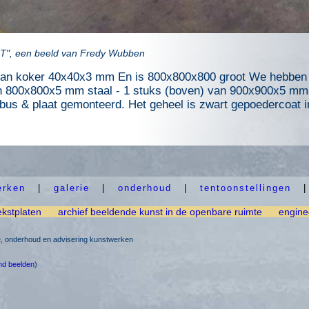
T", een beeld van Fredy Wubben
van koker 40x40x3 mm En is 800x800x800 groot We hebben 
an 800x800x5 mm staal - 1 stuks (boven) van 900x900x5 mm 
bus & plaat gemonteerd. Het geheel is zwart gepoedercoat i
erken
|
galerie
|
onderhoud
|
tentoonstellingen
ekstplaten
archief beeldende kunst in de openbare ruimte
engine
ie, onderhoud en advisering kunstwerken
nd beelden
)