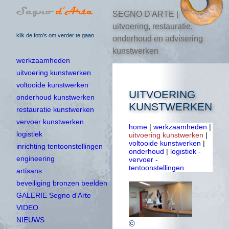
SEGNO D'ARTE |
uitvoering, restauratie,
klik de foto's om verder te gaan
onderhoud en advisering
kunstwerken
werkzaamheden
uitvoering kunstwerken
voltooide kunstwerken
UITVOERING
onderhoud kunstwerken
KUNSTWERKEN
restauratie kunstwerken
vervoer kunstwerken
home
|
werkzaamheden
|
logistiek
uitvoering kunstwerken
|
voltooide kunstwerken
|
inrichting tentoonstellingen
onderhoud
|
logistiek -
engineering
vervoer -
tentoonstellingen
artisans
beveiliging bronzen beelden
GALERIE Segno d'Arte
VIDEO
NIEUWS
©