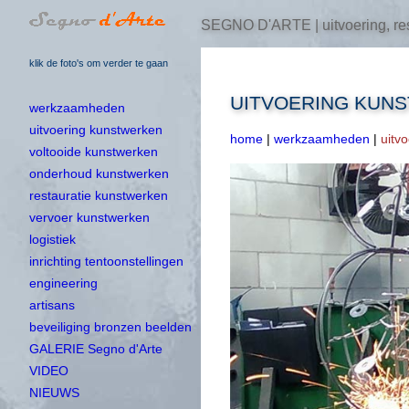
SEGNO D'ARTE | uitvoering, res
klik de foto's om verder te gaan
UITVOERING KUN
werkzaamheden
uitvoering kunstwerken
home
|
werkzaamheden
|
uitv
voltooide kunstwerken
onderhoud kunstwerken
restauratie kunstwerken
vervoer kunstwerken
logistiek
inrichting tentoonstellingen
engineering
artisans
beveiliging bronzen beelden
GALERIE Segno d'Arte
VIDEO
NIEUWS