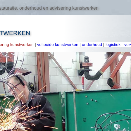
tauratie, onderhoud en advisering kunstwerken
STWERKEN
oering kunstwerken
|
voltooide kunstwerken
|
onderhoud
|
logistiek - ve