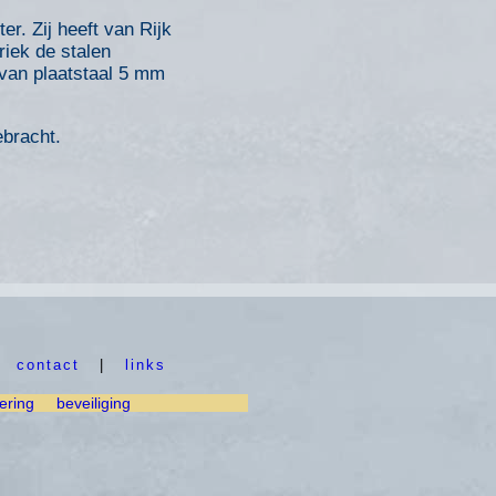
r. Zij heeft van Rijk
iek de stalen
 van plaatstaal 5 mm
ebracht.
|
contact
|
links
ering
beveiliging