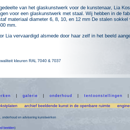
 gedeelte van het glaskunstwerk voor de kunstenaar, Lia Koste
en voor een glaskunstwerk met staal. Wij hebben in de fabr
 staf materiaal diameter 6, 8, 10, en 12 mm De stalen sokkel
800 mm.
or Lia vervaardigd alsmede door haar zelf in het beeld aang
kwaliteit kleuren RAL 7040 & 7037
erken
|
galerie
|
onderhoud
|
tentoonstellingen
ekstplaten
archief beeldende kunst in de openbare ruimte
engine
ie, onderhoud en advisering kunstwerken
nd beelden
)