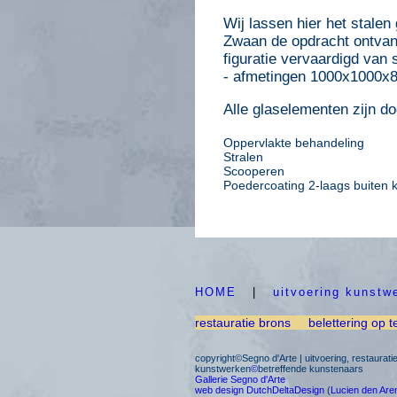
Wij lassen hier het stalen
Zwaan de opdracht ontvang
figuratie vervaardigd van
- afmetingen 1000x1000x
Alle glaselementen zijn do
Oppervlakte behandeling
Stralen
Scooperen
Poedercoating 2-laags buiten 
HOME
|
uitvoering kunstw
restauratie brons
belettering op t
copyright©Segno d'Arte | uitvoering, restaurat
kunstwerken
©
betreffende kunstenaars
Gallerie Segno d'Arte
web design DutchDeltaDesign
(
Lucien den Are