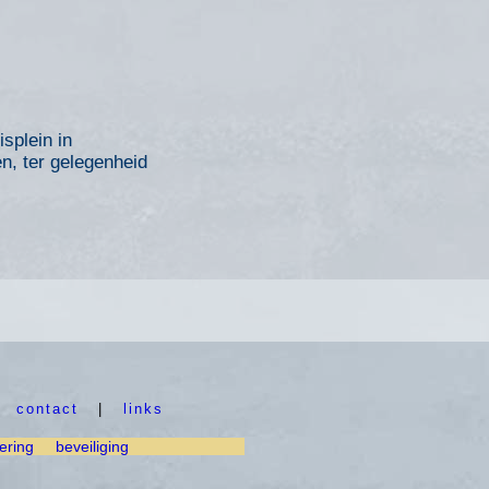
splein in
, ter gelegenheid
|
contact
|
links
ering
beveiliging