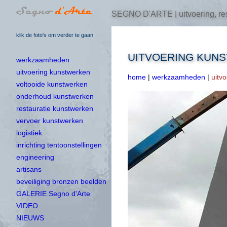
SEGNO D'ARTE | uitvoering, res
klik de foto's om verder te gaan
UITVOERING KUN
werkzaamheden
uitvoering kunstwerken
home
|
werkzaamheden
|
uitv
voltooide kunstwerken
onderhoud kunstwerken
restauratie kunstwerken
vervoer kunstwerken
logistiek
inrichting tentoonstellingen
engineering
artisans
beveiliging bronzen beelden
GALERIE Segno d'Arte
VIDEO
NIEUWS