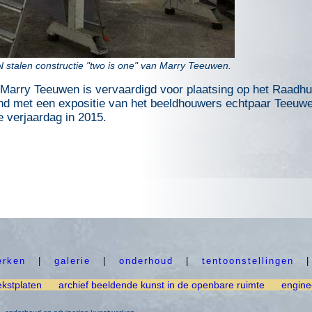
stalen constructie "two is one" van Marry Teeuwen.
n Marry Teeuwen is vervaardigd voor plaatsing op het Raadhui
d met een expositie van het beeldhouwers echtpaar Teeuwen
e verjaardag in 2015.
erken
|
galerie
|
onderhoud
|
tentoonstellingen
ekstplaten
archief beeldende kunst in de openbare ruimte
engine