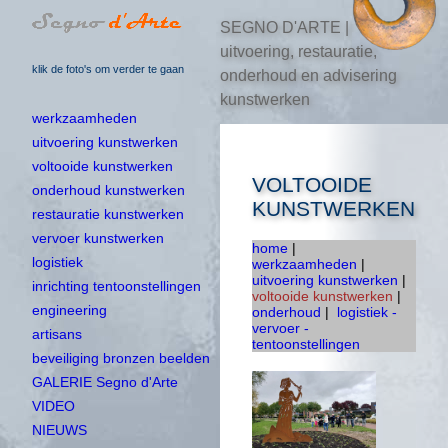
SEGNO D'ARTE |
uitvoering, restauratie,
klik de foto's om verder te gaan
onderhoud en advisering
kunstwerken
werkzaamheden
uitvoering kunstwerken
voltooide kunstwerken
VOLTOOIDE
onderhoud kunstwerken
KUNSTWERKEN
restauratie kunstwerken
vervoer kunstwerken
home
|
logistiek
werkzaamheden
|
uitvoering kunstwerken
|
inrichting tentoonstellingen
voltooide kunstwerken
|
engineering
onderhoud
|
logistiek -
vervoer -
artisans
tentoonstellingen
beveiliging bronzen beelden
GALERIE Segno d'Arte
VIDEO
NIEUWS