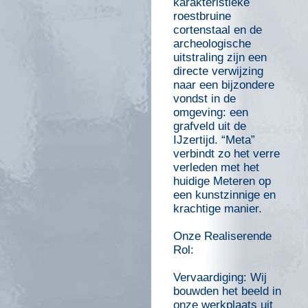
karakteristieke
roestbruine
cortenstaal en de
archeologische
uitstraling zijn een
directe verwijzing
naar een bijzondere
vondst in de
omgeving: een
grafveld uit de
IJzertijd. “Meta”
verbindt zo het verre
verleden met het
huidige Meteren op
een kunstzinnige en
krachtige manier.
Onze Realiserende
Rol:
Vervaardiging: Wij
bouwden het beeld in
onze werkplaats uit