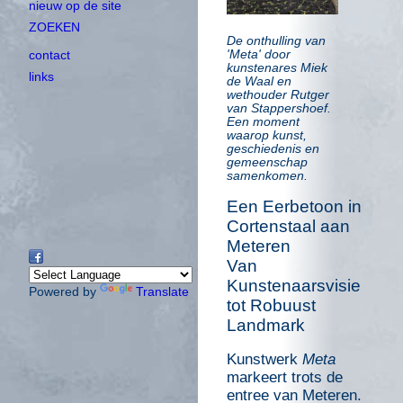
nieuw op de site
ZOEKEN
De onthulling van
contact
'Meta' door
kunstenares Miek
links
de Waal en
wethouder Rutger
van Stappershoef.
Een moment
waarop kunst,
geschiedenis en
gemeenschap
samenkomen.
Een Eerbetoon in
Cortenstaal aan
Meteren
Van
Kunstenaarsvisie
Powered by
Translate
tot Robuust
Landmark
Kunstwerk
Meta
markeert trots de
entree van Meteren.