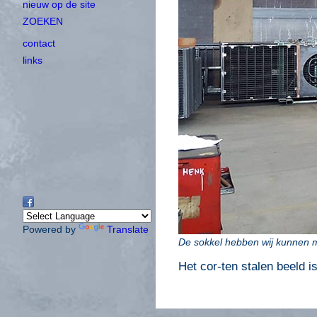
nieuw op de site
ZOEKEN
contact
links
Powered by
Translate
De sokkel hebben wij kunnen ma
Het cor-ten stalen beeld i