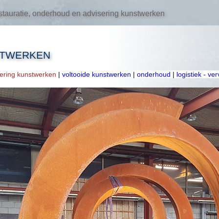
tauratie, onderhoud en advisering kunstwerken
STWERKEN
oering kunstwerken
|
voltooide kunstwerken
|
onderhoud
|
logistiek - ve