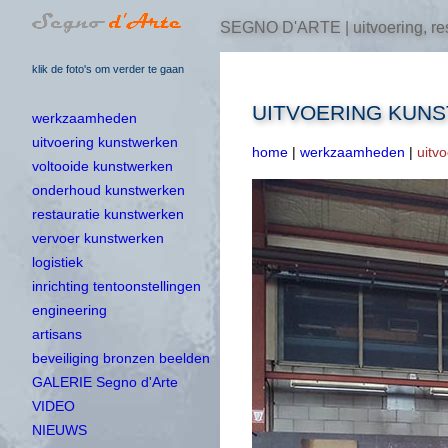
SEGNO D'ARTE | uitvoering, res
klik de foto's om verder te gaan
UITVOERING KUN
werkzaamheden
uitvoering kunstwerken
home
|
werkzaamheden
|
uitv
voltooide kunstwerken
onderhoud kunstwerken
restauratie kunstwerken
vervoer kunstwerken
logistiek
inrichting tentoonstellingen
engineering
artisans
beveiliging bronzen beelden
GALERIE Segno d'Arte
VIDEO
NIEUWS