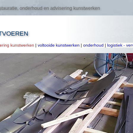
tauratie, onderhoud en advisering kunstwerken
TVOEREN
oering kunstwerken
|
voltooide kunstwerken
|
onderhoud
|
logistiek - ve