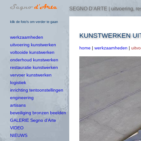
SEGNO D'ARTE | uitvoering, res
klik de foto's om verder te gaan
KUNSTWERKEN UI
werkzaamheden
uitvoering kunstwerken
home
|
werkzaamheden
|
uitv
voltooide kunstwerken
onderhoud kunstwerken
restauratie kunstwerken
vervoer kunstwerken
logistiek
inrichting tentoonstellingen
engineering
artisans
beveiliging bronzen beelden
GALERIE Segno d'Arte
VIDEO
NIEUWS