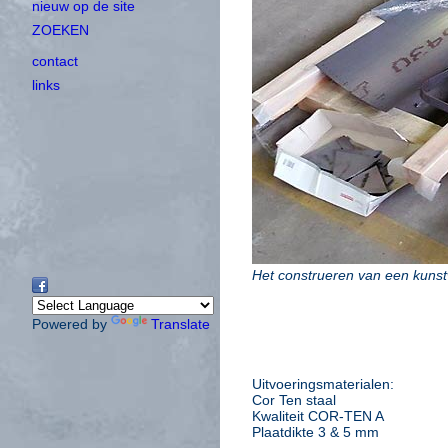
nieuw op de site
ZOEKEN
contact
links
Het construeren van een kunst
Powered by
Translate
Uitvoeringsmaterialen:
Cor Ten staal
Kwaliteit COR-TEN A
Plaatdikte 3 & 5 mm