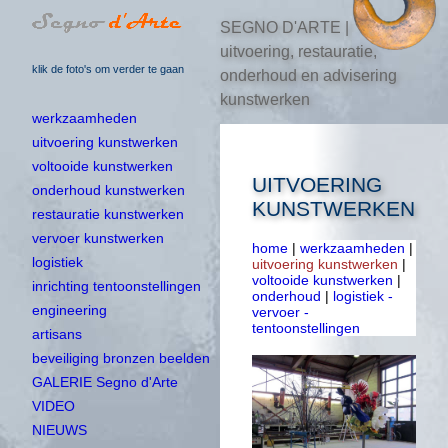
SEGNO D'ARTE |
uitvoering, restauratie,
klik de foto's om verder te gaan
onderhoud en advisering
kunstwerken
werkzaamheden
uitvoering kunstwerken
voltooide kunstwerken
UITVOERING
onderhoud kunstwerken
KUNSTWERKEN
restauratie kunstwerken
vervoer kunstwerken
home
|
werkzaamheden
|
logistiek
uitvoering kunstwerken
|
voltooide kunstwerken
|
inrichting tentoonstellingen
onderhoud
|
logistiek -
engineering
vervoer -
tentoonstellingen
artisans
beveiliging bronzen beelden
GALERIE Segno d'Arte
VIDEO
NIEUWS