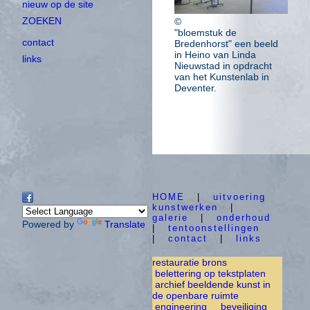
nieuw op de site
ZOEKEN
©
"bloemstuk de
contact
Bredenhorst" een beeld
in Heino van Linda
links
Nieuwstad in opdracht
van het Kunstenlab in
Deventer.
HOME
|
uitvoering
kunstwerken
|
galerie
|
onderhoud
Powered by
Translate
|
tentoonstellingen
|
contact
|
links
restauratie brons
belettering op tekstplaten
archief beeldende kunst in
de openbare ruimte
engineering
beveiliging