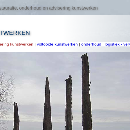
tauratie, onderhoud en advisering kunstwerken
STWERKEN
oering kunstwerken
|
voltooide kunstwerken
|
onderhoud
|
logistiek - ve