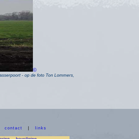
©
blasserpoort - op de foto Ton Lommers,
|
contact
|
links
ering
beveiliging