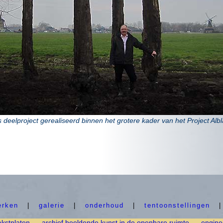
s deelproject gerealiseerd binnen het grotere kader van het Project Al
erken
|
galerie
|
onderhoud
|
tentoonstellingen
ekstplaten
archief beeldende kunst in de openbare ruimte
engine