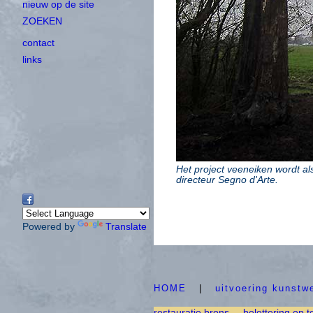
nieuw op de site
ZOEKEN
contact
links
Het project veeneiken wordt al
directeur Segno d'Arte.
Powered by
Translate
HOME
|
uitvoering kunstw
restauratie brons
belettering op t