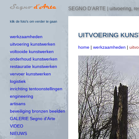
SEGNO D'ARTE | uitvoering, res
klik de foto's om verder te gaan
UITVOERING KUN
werkzaamheden
uitvoering kunstwerken
home
|
werkzaamheden
|
uitv
voltooide kunstwerken
onderhoud kunstwerken
restauratie kunstwerken
vervoer kunstwerken
logistiek
inrichting tentoonstellingen
engineering
artisans
beveiliging bronzen beelden
GALERIE Segno d'Arte
VIDEO
NIEUWS